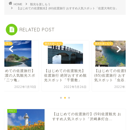
HOME
観光を楽しもう
【はじめての佐渡観光】(60)佐渡旅行 おすすめ人気スポット「佐渡大埼灯台」
RELATED POST
を楽しもう
観光を楽しもう
観光を楽しもう
はじめての佐渡旅行】
【はじめての佐渡観光】
【はじめての佐渡観
27)佐渡の人気観光スポ
佐渡旅行 絶対おすすめ観
(65)佐渡旅行 おす
ト 「二ツ亀」
光スポット「千畳敷」
気スポット「虫谷...
2022年1月10日
2022年5月26日
2022年2月
【はじめての佐渡旅行】(59)佐渡観光 お
すすめ人気スポット「沢崎鼻灯台...