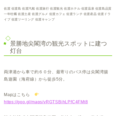
佐渡 佐渡島 佐渡汽船 佐渡旅行 佐渡観光 佐渡ホテル 佐渡温泉 佐渡島品質
一年牡蠣 佐渡土産 佐渡グルメ 佐渡カフェ 佐渡ランチ 佐渡産品 佐渡ドラ
イブ 佐渡ツーリング 佐渡キャンプ
景勝地尖閣湾の観光スポットに建つ
灯台
両津港から車で約６０分、最寄りのバス停は尖閣湾揚
島遊園（海府線）から徒歩5分。
Mapはこちら
https://goo.gl/maps/vRGTSBihLPfC4FMt8