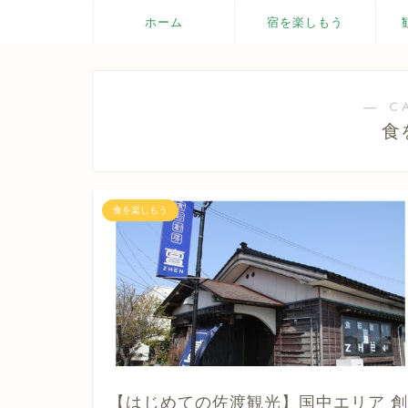
ホーム
宿を楽しもう
― C
食
食を楽しもう
【はじめての佐渡観光】国中エリア 創