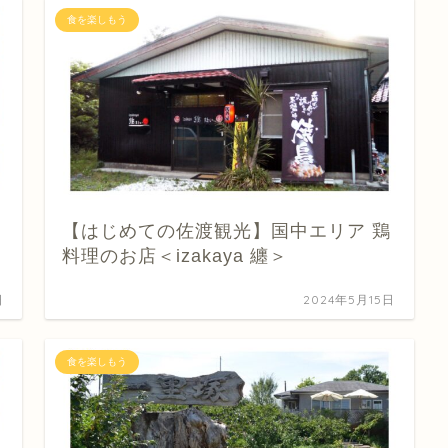
食を楽しもう
【はじめての佐渡観光】国中エリア 鶏
料理のお店＜izakaya 纏＞
日
2024年5月15日
食を楽しもう