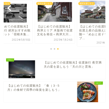
を楽しもう
観光を楽しもう
観光を楽しもう
はじめての佐渡観光】
【はじめての佐渡観光】
【はじめての佐渡観
渡旅行 絶対おすすめ観
両津エリア 木版画で佐渡
佐渡土産の品揃えは
スポット「宿根木集...
文化を発信＜両津大川...
随一「めおと岩ドラ
ブ...
2022年5月10日
2023年7月24日
2021年8
【はじめての佐渡観光】佐渡旅行 夜空満
天の星を楽しもう「天の川と雲海」
【はじめての佐渡観光】 「春（３-５
月）の食材で四季の味覚を楽しもう」