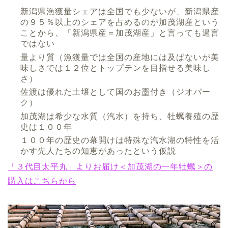
新潟県漁獲量シェアは全国でも少ないが、新潟県産
の９５％以上のシェアを占めるのが加茂湖産という
ことから、「新潟県産＝加茂湖産」と言っても過言
ではない
量より質（漁獲量では全国の産地には及ばないが美
味しさでは１２位とトップテンを目指せる美味し
さ）
佐渡は優れた土壌として国のお墨付き（ジオパー
ク）
加茂湖は希少な水質（汽水）を持ち、牡蠣養殖の歴
史は１００年
１００年の歴史の幕開けは特殊な汽水湖の特性を活
かす先人たちの知恵があったという仮説
「３代目太平丸」よりお届け＜加茂湖の一年牡蠣＞の
購入はこちらから