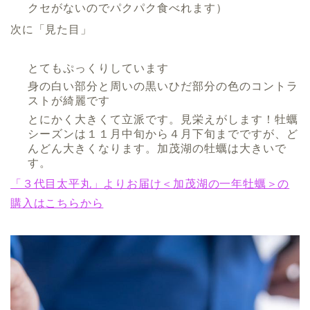
クセがないのでパクパク食べれます）
次に「見た目」
とてもぷっくりしています
身の白い部分と周いの黒いひだ部分の色のコントラ
ストが綺麗です
とにかく大きくて立派です。見栄えがします！牡蠣
シーズンは１１月中旬から４月下旬までですが、ど
んどん大きくなります。加茂湖の牡蠣は大きいで
す。
「３代目太平丸」よりお届け＜加茂湖の一年牡蠣＞の
購入はこちらから