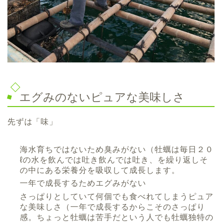
エグみのないピュアな美味しさ
先ずは「味」
海水育ちではないため臭みがない（牡蠣は毎日２０
ℓの水を飲んでは吐き飲んでは吐き、を繰り返しそ
の中にある栄養分を吸収して成長します。
一年で成長するためエグみがない
さっぱりとしていて何個でも食べれてしまうピュア
な美味しさ（一年で成長するからこそのさっぱり
感。ちょっと牡蠣は苦手だという人でも牡蠣独特の