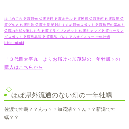
はじめての 佐渡観光 佐渡旅行 佐渡ホテル 佐渡民宿 佐渡旅館 佐渡温泉 佐
渡グルメ 佐渡料理 佐渡土産 絶対おすすめ観光スポット 佐渡旅行の基本！
佐渡の自然を楽しもう 佐渡ドライブスポット 佐渡キャンプ 佐渡ツーリン
グスポット 佐渡島品質 佐渡産品 プレミアムオイスター 一年牡蠣
ichinenkaki
「３代目太平丸」よりお届け＜加茂湖の一年牡蠣＞の
購入はこちらから
ほぼ県外流通のない幻の一年牡蠣
佐渡で牡蠣？？んっ？？加茂湖？？ん？？新潟で牡
蠣？？