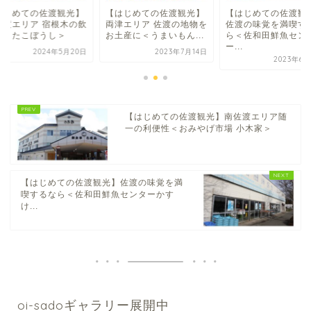
はじめての佐渡観光】
【はじめての佐渡観光】
【はじめての佐渡観
佐渡エリア 宿根木の飲
両津エリア 佐渡の地物を
佐渡の味覚を満喫す
処＜たこぼうし＞
お土産に＜うまいもん...
ら＜佐和田鮮魚セン
ー...
2024年5月20日
2023年7月14日
2023年6月
【はじめての佐渡観光】南佐渡エリア随
一の利便性＜おみやげ市場 小木家＞
【はじめての佐渡観光】佐渡の味覚を満
喫するなら＜佐和田鮮魚センターかす
け...
oi-sadoギャラリー展開中