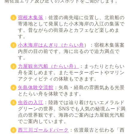
南佐渡エリア及び近くのスポットをご紹介します。
宿根木集落
：佐渡の南先端に位置し、北前船の
寄港地として発展した小木海岸の入江の集落で
す。昔ながらの街並みとカフェなど楽しめま
す。
小木海岸はんぎり（たらい舟
）：宿根木集落案
内所の目の前です。海に出るので迫力満点で
す。
力屋観光汽船（たらい舟）
：まったりとたらい
舟を楽しめます。またモーターボートやマリン
アクティビティの体験もできます。
矢島体験交流館
：矢島・経島の雰囲気ある光景
とたらい舟を体験できます。
虫谷の入江
：陸路では辿り着けないエメラルド
グリーンの世界。SNSでも人気の秘境ムード満
点の世界観です。海路のご案内は力屋観光汽船
でご案内しています。
西三川ゴールドパーク
：佐渡最古と伝わる「西