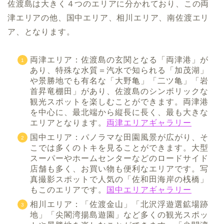
佐渡島は大きく４つのエリアに分かれており、この両
津エリアの他、国中エリア、相川エリア、南佐渡エリ
ア、となります。
両津エリア：佐渡島の玄関となる「両津港」が
あり、特殊な水質＝汽水で知られる「加茂湖」
や景勝地でも有名な「大野亀」「二ツ亀」「岩
首昇竜棚田」があり、佐渡島のシンボリックな
観光スポットを楽しむことができます。両津港
を中心に、最北端から縦長に長く、最も大きな
エリアとなります。
両津エリアギャラリー
国中エリア：パノラマな田園風景が広がり、そ
こでは多くのトキを見ることができます。大型
スーパーやホームセンターなどのロードサイド
店舗も多く、お買い物も便利なエリアです。写
真撮影スポットで人気の「佐和田海岸の桟橋」
もこのエリアです。
国中エリアギャラリー
相川エリア：「佐渡金山」「北沢浮遊選鉱場跡
地」「尖閣湾揚島遊園」など多くの観光スポッ