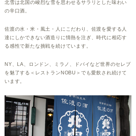
北雪は北国の峻烈な雪を思わせるサラリとした味わい
の辛口酒。
佐渡の水・米・風土・人にこだわり、佐渡を愛する人
達にしかできない酒造りに情熱を注ぎ、時代に相応す
る感性で新たな挑戦を続けています。
NY、LA、ロンドン、ミラノ、ドバイなど世界のセレブ
を魅了する＜レストランNOBU＞でも愛飲され続けて
います。