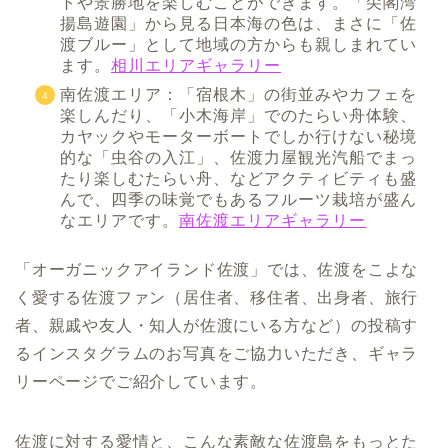
トや景勝地を楽しむことができます。「尖閣湾
揚島遊園」から見る日本海の色は、まさに「佐
渡ブルー」として地域の方からも親しまれてい
ます。
相川エリアギャラリー
南佐渡エリア：「宿根木」の街並みやカフェを
楽しんだり、「小木海岸」でのたらい舟体験、
カヤックやモーターボートでしか行けない秘境
的な「虫谷の入江」、佐渡力屋観光汽船でまっ
たり楽しむたらい舟、などアクティビティも盛
んで、四季の味覚でもあるフルーツ栽培が盛ん
なエリアです。
南佐渡エリアギャラリー
「オーガニックアイランド佐渡」では、佐渡をこよな
く愛する佐渡ファン（居住者、移住者、出身者、旅行
者、親戚や友人・知人が佐渡にいる方など）の投稿す
るインスタグラムのお写真をご協力いただき、ギャラ
リーページでご紹介しています。
佐渡に対する愛情と、こんな素敵な佐渡島をもっとた