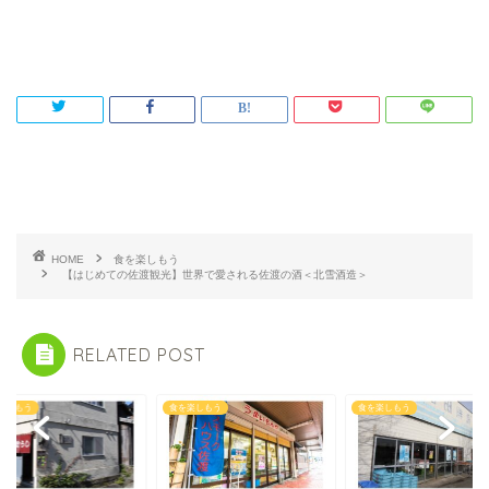
HOME
食を楽しもう
【はじめての佐渡観光】世界で愛される佐渡の酒＜北雪酒造＞
RELATED POST
楽しもう
食を楽しもう
食を楽しもう