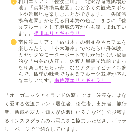
相川エリア：「佐渡金山」「北沢浮遊選鉱場跡
地」「尖閣湾揚島遊園」など多くの観光スポッ
トや景勝地を楽しむことができます。「尖閣湾
揚島遊園」から見る日本海の色は、まさに「佐
渡ブルー」として地域の方からも親しまれてい
ます。
相川エリアギャラリー
南佐渡エリア：「宿根木」の街並みやカフェを
楽しんだり、「小木海岸」でのたらい舟体験、
カヤックやモーターボートでしか行けない秘境
的な「虫谷の入江」、佐渡力屋観光汽船でまっ
たり楽しむたらい舟、などアクティビティも盛
んで、四季の味覚でもあるフルーツ栽培が盛ん
なエリアです。
南佐渡エリアギャラリー
「オーガニックアイランド佐渡」では、佐渡をこよな
く愛する佐渡ファン（居住者、移住者、出身者、旅行
者、親戚や友人・知人が佐渡にいる方など）の投稿す
るインスタグラムのお写真をご協力いただき、ギャラ
リーページでご紹介しています。