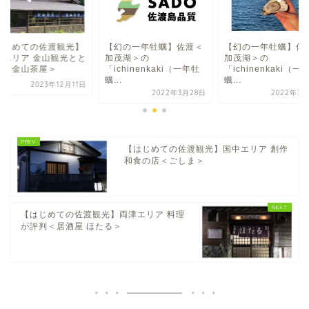
はじめての佐渡観光】
【幻の一年牡蠣】佐渡＜
【幻の一年牡蠣】佐
川エリア 金山観光とと
加茂湖＞の
加茂湖＞の
に＜金山茶屋＞
「ichinenkaki（一年牡
「ichinenkaki（一
蠣...
蠣...
2023年12月11日
2022年3月28日
2022年3月
【はじめての佐渡観光】国中エリア 創作
和食の店＜ごしま＞
【はじめての佐渡観光】両津エリア 料理
が評判＜居酒屋 ほたる＞