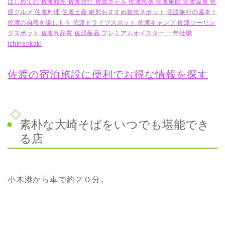
はじめての 佐渡観光 佐渡旅行 佐渡ホテル 佐渡民宿 佐渡旅館 佐渡温泉 佐
渡グルメ 佐渡料理 佐渡土産 絶対おすすめ観光スポット 佐渡旅行の基本！
佐渡の自然を楽しもう 佐渡ドライブスポット 佐渡キャンプ 佐渡ツーリン
グスポット 佐渡島品質 佐渡産品 プレミアムオイスター 一年牡蠣
ichinenkaki
佐渡の宿泊施設に便利でお得な情報を探す
素朴な大崎そばをいつでも堪能でき
る店
小木港から車で約２０分。