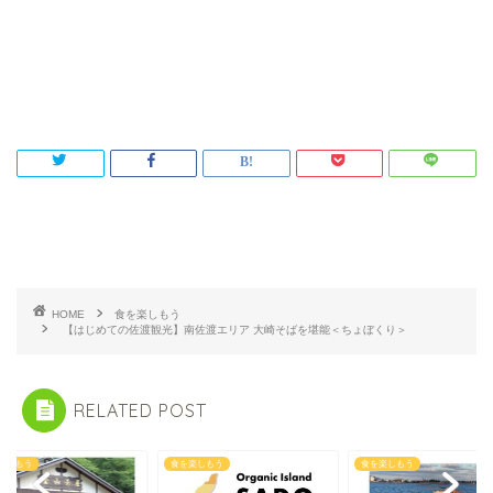
HOME
食を楽しもう
【はじめての佐渡観光】南佐渡エリア 大崎そばを堪能＜ちょぼくり＞
RELATED POST
楽しもう
食を楽しもう
食を楽しもう