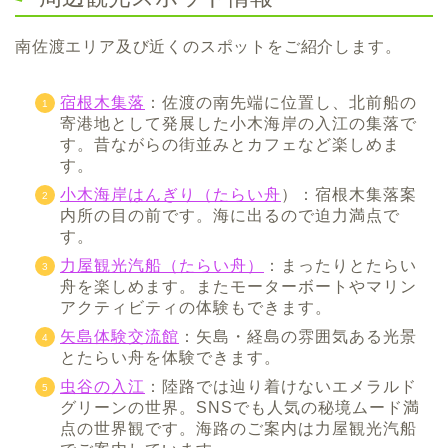
南佐渡エリア及び近くのスポットをご紹介します。
宿根木集落
：佐渡の南先端に位置し、北前船の
寄港地として発展した小木海岸の入江の集落で
す。昔ながらの街並みとカフェなど楽しめま
す。
小木海岸はんぎり（たらい舟
）：宿根木集落案
内所の目の前です。海に出るので迫力満点で
す。
力屋観光汽船（たらい舟）
：まったりとたらい
舟を楽しめます。またモーターボートやマリン
アクティビティの体験もできます。
矢島体験交流館
：矢島・経島の雰囲気ある光景
とたらい舟を体験できます。
虫谷の入江
：陸路では辿り着けないエメラルド
グリーンの世界。SNSでも人気の秘境ムード満
点の世界観です。海路のご案内は力屋観光汽船