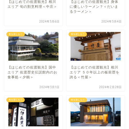
【はじめての佐渡観光】相川
【はじめての佐渡観光】身体
エリア 旬の割烹料理＜中庄＞
に優しいラーメン？＜だいま
るラーメン＞
2024年3月6日
2024年3月4日
食を楽しもう
食を楽しもう
【はじめての佐渡観光】国中
【はじめての佐渡観光】相川
エリア 佐渡歴史伝説館内のお
エリア ５０年以上の板前歴を
食事処＜夕鶴＞
誇る＜竹屋＞
2024年3月1日
2024年2月28日
食を楽しもう
食を楽しもう