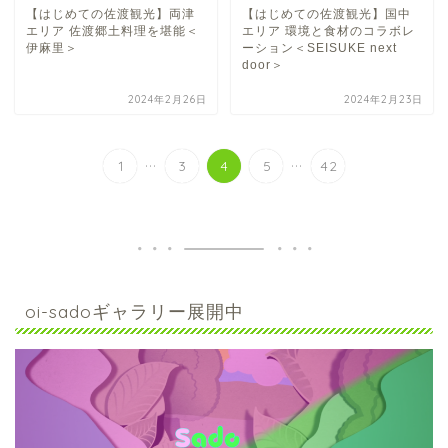
【はじめての佐渡観光】両津
【はじめての佐渡観光】国中
エリア 佐渡郷土料理を堪能＜
エリア 環境と食材のコラボレ
伊麻里＞
ーション＜SEISUKE next
door＞
2024年2月26日
2024年2月23日
...
...
1
3
4
5
42
oi-sadoギャラリー展開中