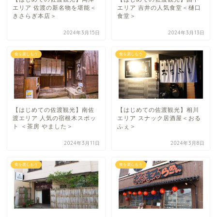
エリア 佐渡の新名物を堪能＜
エリア 吉井の人気食堂＜樋口
きさらぎ本店＞
食堂＞
2024年3月15日
2024年3月13日
食を楽しもう
食を楽しもう
【はじめての佐渡観光】南佐
【はじめての佐渡観光】相川
渡エリア 人気の宿根木スポッ
エリア スナック居酒屋＜おる
ト ＜茶房 やました＞
ふぇ＞
2024年3月11日
2024年3月8日
食を楽しもう
食を楽しもう