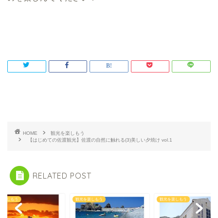
HOME
観光を楽しもう
【はじめての佐渡観光】佐渡の自然に触れる(3)美しい夕焼け vol.1
RELATED POST
を楽しもう
観光を楽しもう
観光を楽しもう