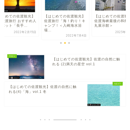
はじめての佐渡観光】
【はじめての佐渡観光】
【はじめての佐渡観
2)佐渡旅行 おすすめ人
佐渡旅行「海！釣り！キ
佐渡海峡最後の和船
ポット「長手...
ャンプ！＜入崎海水浴
丸展示館＞
場...
2022年2月15日
2023年8
2022年7月4日
【はじめての佐渡観光】佐渡の自然に触
れる (2)満天の星空 vol.1
【はじめての佐渡観光】佐渡の自然に触
れる(4)「海」vol.1 冬