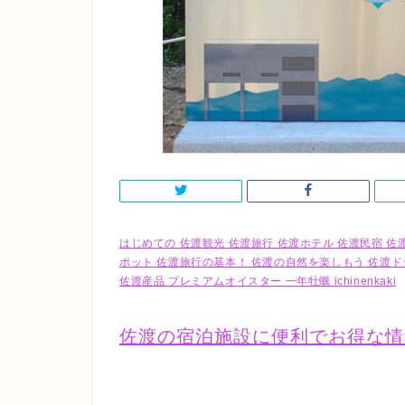
はじめての 佐渡観光 佐渡旅行 佐渡ホテル 佐渡民宿 佐
ポット 佐渡旅行の基本！ 佐渡の自然を楽しもう 佐渡ド
佐渡産品 プレミアムオイスター 一年牡蠣 ichinenkaki
佐渡の宿泊施設に便利でお得な情